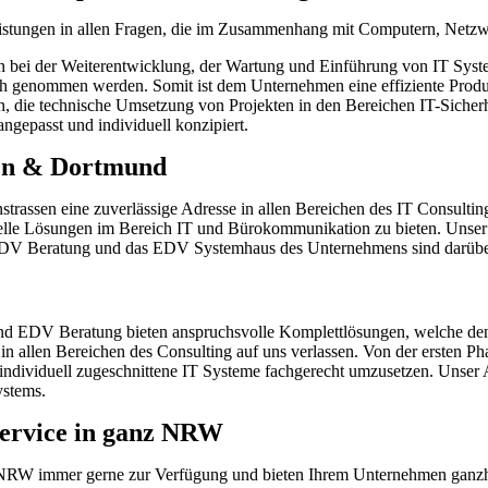
leistungen in allen Fragen, die im Zusammenhang mit Computern, Netzw
bei der Weiterentwicklung, der Wartung und Einführung von IT System
ruch genommen werden. Somit ist dem Unternehmen eine effiziente Prod
n, die technische Umsetzung von Projekten in den Bereichen IT-Sicher
gepasst und individuell konzipiert.
ssen & Dortmund
strassen eine zuverlässige Adresse in allen Bereichen des IT Consultin
uelle Lösungen im Bereich IT und Bürokommunikation zu bieten. Unser U
 EDV Beratung und das EDV Systemhaus des Unternehmens sind darüber 
 und EDV Beratung bieten anspruchsvolle Komplettlösungen, welche de
n allen Bereichen des Consulting auf uns verlassen. Von der ersten Phas
 individuell zugeschnittene IT Systeme fachgerecht umzusetzen. Unser
ystems.
service in ganz NRW
 NRW immer gerne zur Verfügung und bieten Ihrem Unternehmen ganzh