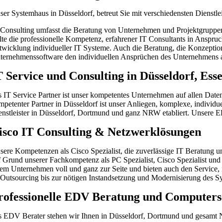
ser Systemhaus in Düsseldorf, betreut Sie mit verschiedensten Dienst
 Consulting umfasst die Beratung von Unternehmen und Projektgruppen 
llte die professionelle Kompetenz, erfahrener IT Consultants in Ansp
twicklung individueller IT Systeme. Auch die Beratung, die Konzeptio
ternehmenssoftware den individuellen Ansprüchen des Unternehmens an
T Service und Consulting in Düsseldorf, E
s IT Service Partner ist unser kompetentes Unternehmen auf allen Daten
mpetenter Partner in Düsseldorf ist unser Anliegen, komplexe, individ
enstleister in Düsseldorf, Dortmund und ganz NRW etabliert. Unsere
isco IT Consulting & Netzwerklösungen
sere Kompetenzen als Cisco Spezialist, die zuverlässige IT Beratung
f Grund unserer Fachkompetenz als PC Spezialist, Cisco Spezialist und i
rem Unternehmen voll und ganz zur Seite und bieten auch den Service,
 Outsourcing bis zur nötigen Instandsetzung und Modernisierung des S
rofessionelle EDV Beratung und Computer
s EDV Berater stehen wir Ihnen in Düsseldorf, Dortmund und gesamt