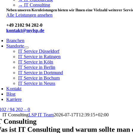
→ IT Consulting
Neben unseren Kernleistungen bieten wir Ihnen eine Vielzahl weiterer Servi
Alle Leistungen ansehen
+49 2102 94 202-0
kontakt@mylsp.de
Branchen
Standorte
IT Service Düsseldorf
IT Service in Ratingen
IT Service in Köln
IT Service in Berlin
IT Service in Dortmund
IT Service in Bochum
IT Service in Neuss
Kontakt
Blog
Karriere
102 / 94 202 – 0
IT Consulting
LSP IT Team
2026-07-17T12:39:15+02:00
T Consulting
as ist IT Consulting und warum sollte man 