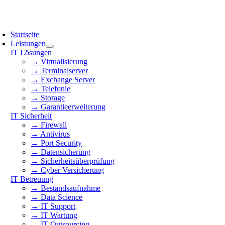
Skip
to
oggle
content
avigation
Startseite
Leistungen
IT Lösungen
→ Virtualisierung
→ Terminalserver
→ Exchange Server
→ Telefonie
→ Storage
→ Garantieerweiterung
IT Sicherheit
→ Firewall
→ Antivirus
→ Port Security
→ Datensicherung
→ Sicherheitsüberprüfung
→ Cyber Versicherung
IT Betreuung
→ Bestandsaufnahme
→ Data Science
→ IT Support
→ IT Wartung
→ IT Outsourcing