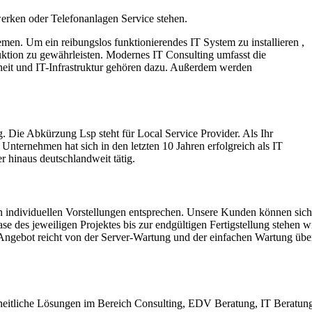
erken oder Telefonanlagen Service stehen.
en. Um ein reibungslos funktionierendes IT System zu installieren ,
uktion zu gewährleisten. Modernes IT Consulting umfasst die
heit und IT-Infrastruktur gehören dazu. Außerdem werden
g. Die Abkürzung Lsp steht für Local Service Provider. Als Ihr
nternehmen hat sich in den letzten 10 Jahren erfolgreich als IT
hinaus deutschlandweit tätig.
n individuellen Vorstellungen entsprechen. Unsere Kunden können sic
e des jeweiligen Projektes bis zur endgültigen Fertigstellung stehen w
 Angebot reicht von der Server-Wartung und der einfachen Wartung übe
eitliche Lösungen im Bereich Consulting, EDV Beratung, IT Beratun