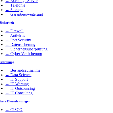
→ Exchange Server
→ Telefonie
→ Storage
→ Garantieerweiterung
Sicherheit
→ Firewall
→ Antivirus
→ Port Security
→ Datensicherung
→ Sicherheitsüberprüfung
→ Cyber Versicherung
 Betreuung
→ Bestandsaufnahme
→ Data Science
→ IT Support
→ IT Wartung
→ IT Outsourcing
→ IT Consulting
tere Dienstleistungen
→ CISCO