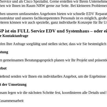
 Service und als Cisco Spezialist. Gerne erstellen wir Ihrem Unternehm
ehen wir Ihnen im Raum NRW gerne zur Seite. Bei kleineren Problemen st
ben unseren umfassenden Angeboten bieten wir schnelle EDV Reparatur
frastruktur und unseres fachkompetenten Personals ist es möglich, gro
iteren können wir auch spezielle, ganz individuelle Konzepte für Ihr
P ist ein FULL Service EDV und Systemhaus – oder ein
te Kontaktanfrage
fen Ihre Anfrage sorgfältig und stellen sicher, dass wir Sie bestmöglic
atung
em gemeinsamen Beratungsgespräch planen wir Ihr Projekt und präsent
ebot
eßend senden wir Ihnen ein individuelles Angebot, um die Ergebnisse 
rt der Umsetzung
am legen wir die nächsten Schritte fest, koordinieren alle Details und 
Zusammenarbeit