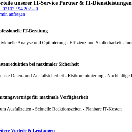
rteile unserer IT-Service Partner & IT-Dienstleistungen
l. 02102 / 94 202 – 0
rmin anfragen
ofessionelle IT-Beratung
dividuelle Analyse und Optimierung - Effizienz und Skalierbarkeit - In
stenreduktion bei maximaler Sicherheit
chste Daten- und Ausfallsicherheit - Risikominimierung - Nachhaltige 
rtungsverträge für maximale Verfügbarkeit
um Ausfallzeiten - Schnelle Reaktionszeiten - Planbare IT-Kosten
itere Vorteile & Leistungen