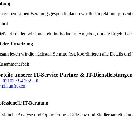
atung
em gemeinsamen Beratungsgespräch planen wir Ihr Projekt und präsent
ebot
eßend senden wir Ihnen ein individuelles Angebot, um die Ergebnisse 
rt der Umsetzung
am legen wir die nächsten Schritte fest, koordinieren alle Details und 
Zusammenarbeit
rteile unserer IT-Service Partner & IT-Dienstleistungen
l. 02102 / 94 202 – 0
rmin anfragen
ofessionelle IT-Beratung
dividuelle Analyse und Optimierung - Effizienz und Skalierbarkeit - In