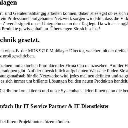
nlagen
ort- und Geräteunabhängig arbeiten können, dabei ist es egal ob es s
 ein Professionell aufgebautes Netzwerk sorgen wir dafür, dass die V
Zuverlässigkeit unser Unternehmen an den Tag legt. Da wir als langjäh
o Produkte gewissenhaft an. Überzeugen Sie sich selbst!
hnik gesetzt.
gen wie z.B. der MDS 9710 Multilayer Director, welcher mit der dreifa
nz groß geschrieben.
einzelnen und aktuellen Produkten der Firma Cisco anzusehen. Auf der
rationen gibt. Auf der übersichtlich aufgebauten Webseite finden Sie
tungsmaßstab für die Netzwerke wird jedes mal neu definiert und zeigt 
s es sich immer um brillante Lösungen bei den neuen Produkten handel
istributor kontaktieren und unser Systemhaus liefert Ihnen dann die b
fach Ihr IT Service Partner & IT Dienstleister
h bei Ihrem Projekt unterstützen können.