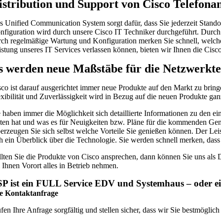
istribution und Support von Cisco Telefona
s Unified Communication System sorgt dafür, dass Sie jederzeit Stand
nfiguration wird durch unsere Cisco IT Techniker durchgeführt. Durch
rch regelmäßige Wartung und Konfiguration merken Sie schnell, welche 
istung unseres IT Services verlassen können, bieten wir Ihnen die Cisc
s werden neue Maßstäbe für die Netzwerktec
sco ist darauf ausgerichtet immer neue Produkte auf den Markt zu brin
exibilität und Zuverlässigkeit wird in Bezug auf die neuen Produkte ga
e haben immer die Möglichkeit sich detaillierte Informationen zu den 
eten hat und was es für Neuigkeiten bzw. Pläne für die kommenden Gene
erzeugen Sie sich selbst welche Vorteile Sie genießen können. Der Leis
ch ein Überblick über die Technologie. Sie werden schnell merken, das
llten Sie die Produkte von Cisco ansprechen, dann können Sie uns als D
i Ihnen Vorort alles in Betrieb nehmen.
P ist ein FULL Service EDV und Systemhaus – oder ein
te Kontaktanfrage
fen Ihre Anfrage sorgfältig und stellen sicher, dass wir Sie bestmöglic