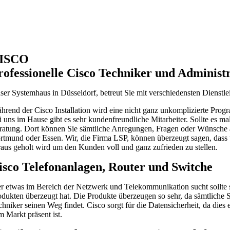
ISCO
rofessionelle Cisco Techniker und Administ
ser Systemhaus in Düsseldorf, betreut Sie mit verschiedensten Dienst
hrend der Cisco Installation wird eine nicht ganz unkomplizierte Progra
i uns im Hause gibt es sehr kundenfreundliche Mitarbeiter. Sollte es m
ratung. Dort können Sie sämtliche Anregungen, Fragen oder Wünsche äu
rtmund oder Essen. Wir, die Firma LSP, können überzeugt sagen, dass 
raus geholt wird um den Kunden voll und ganz zufrieden zu stellen.
isco Telefonanlagen, Router und Switche
r etwas im Bereich der Netzwerk und Telekommunikation sucht sollte sic
odukten überzeugt hat. Die Produkte überzeugen so sehr, da sämtliche 
chniker seinen Weg findet. Cisco sorgt für die Datensicherheit, da die
m Markt präsent ist.