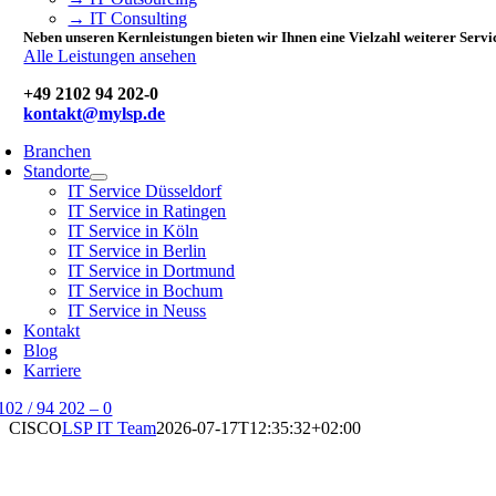
→ IT Consulting
Neben unseren Kernleistungen bieten wir Ihnen eine Vielzahl weiterer Servi
Alle Leistungen ansehen
+49 2102 94 202-0
kontakt@mylsp.de
Branchen
Standorte
IT Service Düsseldorf
IT Service in Ratingen
IT Service in Köln
IT Service in Berlin
IT Service in Dortmund
IT Service in Bochum
IT Service in Neuss
Kontakt
Blog
Karriere
102 / 94 202 – 0
CISCO
LSP IT Team
2026-07-17T12:35:32+02:00