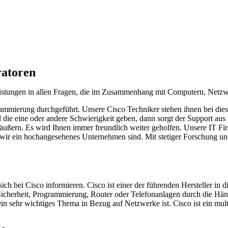
ratoren
leistungen in allen Fragen, die im Zusammenhang mit Computern, Netzw
mmierung durchgeführt. Unsere Cisco Techniker stehen ihnen bei dieser 
al die eine oder andere Schwierigkeit geben, dann sorgt der Support au
ßern. Es wird Ihnen immer freundlich weiter geholfen. Unsere IT Firm
wir ein hochangesehenes Unternehmen sind. Mit stetiger Forschung un
h bei Cisco informieren. Cisco ist einer der führenden Hersteller in d
Sicherheit, Programmierung, Router oder Telefonanlagen durch die Händ
s ein sehr wichtiges Thema in Bezug auf Netzwerke ist. Cisco ist ein m