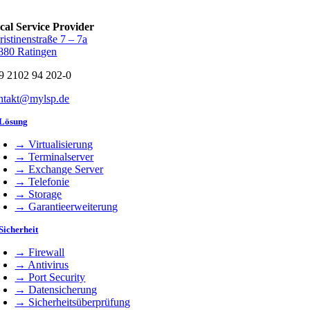
cal Service Provider
ristinenstraße 7 – 7a
880 Ratingen
9 2102 94 202-0
ntakt@mylsp.de
 Lösung
→ Virtualisierung
→ Terminalserver
→ Exchange Server
→ Telefonie
→ Storage
→ Garantieerweiterung
Sicherheit
→ Firewall
→ Antivirus
→ Port Security
→ Datensicherung
→ Sicherheitsüberprüfung