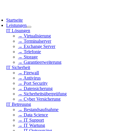
Skip
to
oggle
content
avigation
Startseite
Leistungen
IT Lösungen
→ Virtualisierung
→ Terminalserver
→ Exchange Server
→ Telefonie
→ Storage
→ Garantieerweiterung
IT Sicherheit
→ Firewall
→ Antivirus
→ Port Security
→ Datensicherung
→ Sicherheitsüberprüfung
→ Cyber Versicherung
IT Betreuung
→ Bestandsaufnahme
→ Data Science
→ IT Support
→ IT Wartung
→ IT Outsourcing