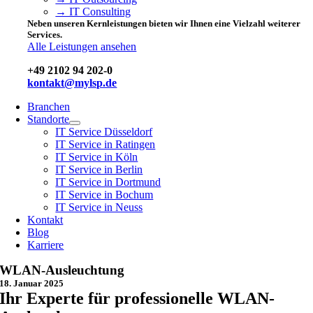
→ IT Consulting
Neben unseren Kernleistungen bieten wir Ihnen eine Vielzahl weiterer
Services.
Alle Leistungen ansehen
+49 2102 94 202-0
kontakt@mylsp.de
Branchen
Standorte
IT Service Düsseldorf
IT Service in Ratingen
IT Service in Köln
IT Service in Berlin
IT Service in Dortmund
IT Service in Bochum
IT Service in Neuss
Kontakt
Blog
Karriere
WLAN-Ausleuchtung
18. Januar 2025
Ihr Experte für professionelle WLAN-