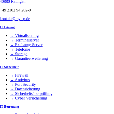
40880 Ratingen
+49 2102 94 202-0
kontakt@mylsp.de
IT Lösung
→ Virtualisierung
→ Terminalserver
→ Exchange Server
→ Telefonie
→ Storage
→ Garantieerweiterung
IT Sicherheit
→ Firewall
→ Antivirus
→ Port Security
→ Datensicherung
→ Sicherheitsüberprüfung
→ Cyber Versicherung
IT Betreuung