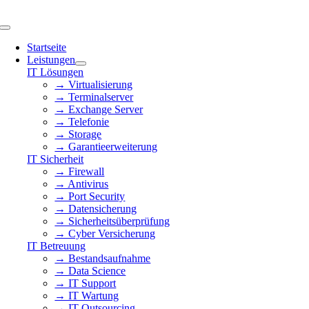
Skip
to
Toggle
content
Navigation
Startseite
Leistungen
IT Lösungen
→ Virtualisierung
→ Terminalserver
→ Exchange Server
→ Telefonie
→ Storage
→ Garantieerweiterung
IT Sicherheit
→ Firewall
→ Antivirus
→ Port Security
→ Datensicherung
→ Sicherheitsüberprüfung
→ Cyber Versicherung
IT Betreuung
→ Bestandsaufnahme
→ Data Science
→ IT Support
→ IT Wartung
→ IT Outsourcing